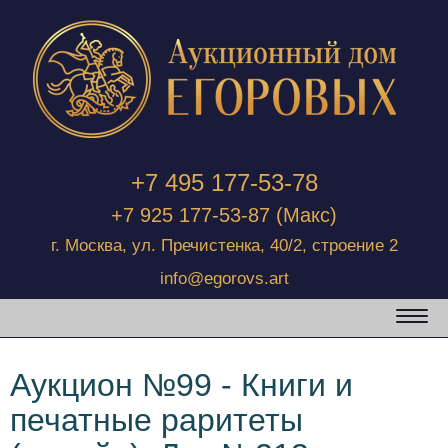
+7 495 177-53-78
+7 925 177-53-87
(Макс)
г. Москва, ул. Пречистенка, 40/2, строение 2
info@egorovs.art
Аукцион №99 - Книги и
печатные раритеты