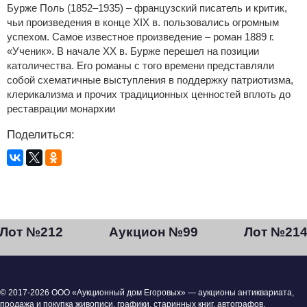
Бурже Поль (1852–1935) – французский писатель и критик,
чьи произведения в конце XIX в. пользовались огромным
успехом. Самое известное произведение – роман 1889 г.
«Ученик». В начале XX в. Бурже перешел на позиции
католичества. Его романы с того времени представляли
собой схематичные выступления в поддержку патриотизма,
клерикализма и прочих традиционных ценностей вплоть до
реставрации монархии
Поделиться:
Лот №212
Аукцион №99
Лот №21
© 2017-2026 ООО «Аукционный дом Егоровых» — аукционы антиквариата,
продажа и покупка живописи, графики, старинных книг, автографов,