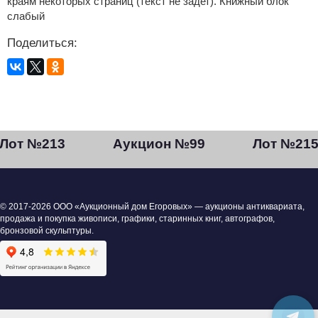
краям некоторых страниц (текст не задет). Книжный блок
слабый
Поделиться:
Лот №213
Аукцион №99
Лот №21
© 2017-2026 ООО «Аукционный дом Егоровых» — аукционы антиквариата,
продажа и покупка живописи, графики, старинных книг, автографов,
бронзовой скульптуры.