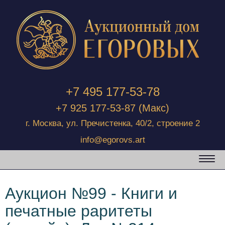
+7 495 177-53-78
+7 925 177-53-87
(Макс)
г. Москва, ул. Пречистенка, 40/2, строение 2
info@egorovs.art
Аукцион №99 - Книги и
печатные раритеты