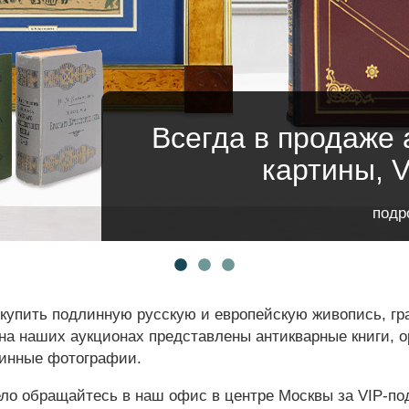
Аукцион "Книги и 
Всегда в продаже 
Аукцион "Живопись 
(он
картины, 
4 ав
5 ав
подр
купить подлинную русскую и европейскую живопись, гр
 на наших аукционах представлены антикварные книги,
ринные фотографии.
ло обращайтесь в наш офис в центре Москвы за VIP-по