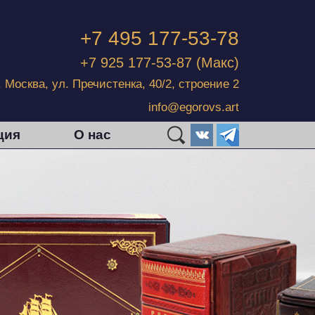
+7 495 177-53-78
+7 925 177-53-87
(Макс)
г. Москва, ул. Пречистенка, 40/2, строение 2
info@egorovs.art
ция
О нас