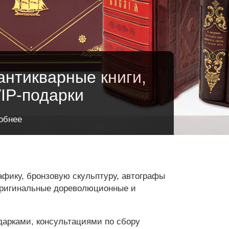
печатные раритеты"
антикварные книги,
и графика" (онлайн)
лайн)
VIP-подарки
густа
густа
обнее
афику, бронзовую скульптуру, автографы
 оригинальные дореволюционные и
дарками, консультациями по сбору