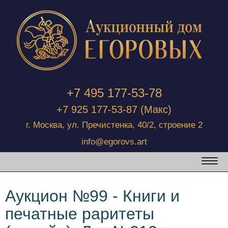
+7 495 177-53-78
+7 925 177-53-87
(Макс)
г. Москва, ул. Пречистенка, 40/2, строение 2
info@egorovs.art
Аукцион №99 - Книги и
печатные раритеты