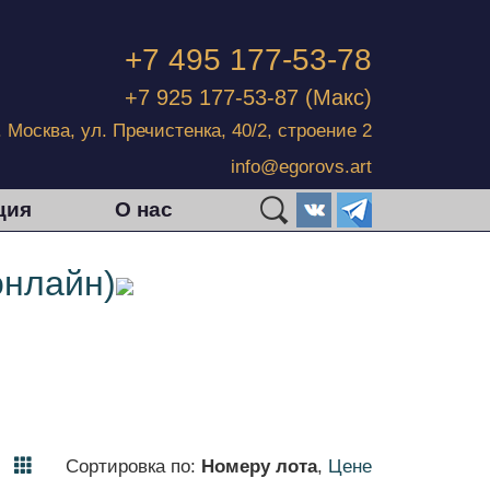
+7 495 177-53-78
+7 925 177-53-87
(Макс)
г. Москва, ул. Пречистенка, 40/2, строение 2
info@egorovs.art
ция
О нас
онлайн)
Сортировка по:
Номеру лота
,
Цене