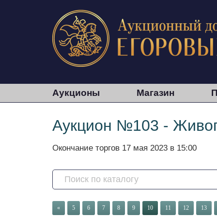
Аукционы
Магазин
П
Аукцион №103 - Живоп
Окончание торгов
17 мая 2023 в 15:00
Search
«
5
6
7
8
9
10
11
12
13