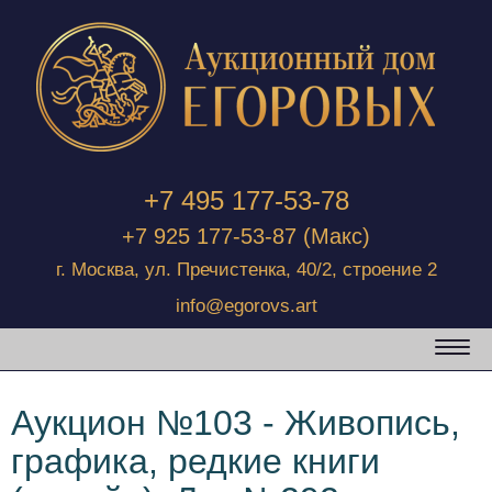
+7 495 177-53-78
+7 925 177-53-87
(Макс)
г. Москва, ул. Пречистенка, 40/2, строение 2
info@egorovs.art
Аукцион №103 - Живопись,
графика, редкие книги