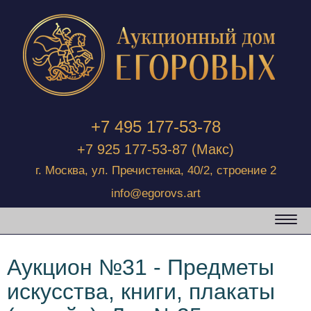
+7 495 177-53-78
+7 925 177-53-87
(Макс)
г. Москва, ул. Пречистенка, 40/2, строение 2
info@egorovs.art
Аукцион №31 - Предметы
искусства, книги, плакаты