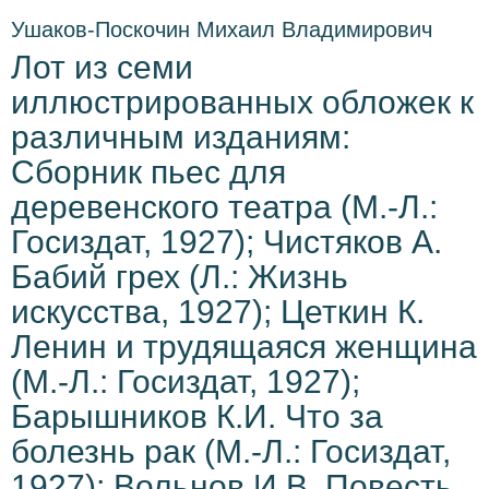
Ушаков-Поскочин Михаил Владимирович
Лот из семи
иллюстрированных обложек к
различным изданиям:
Сборник пьес для
деревенского театра (М.-Л.:
Госиздат, 1927); Чистяков А.
Бабий грех (Л.: Жизнь
искусства, 1927); Цеткин К.
Ленин и трудящаяся женщина
(М.-Л.: Госиздат, 1927);
Барышников К.И. Что за
болезнь рак (М.-Л.: Госиздат,
1927); Вольнов И.В. Повесть