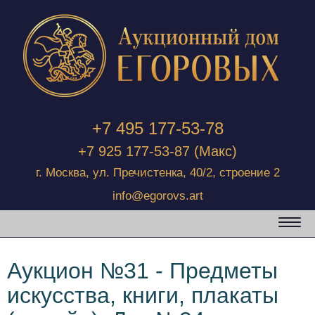
+7 495 177-53-78
+7 925 177-53-87
(Макс)
г. Москва, ул. Пречистенка, 40/2, строение 2
info@egorovs.art
Аукцион №31 - Предметы
искусства, книги, плакаты