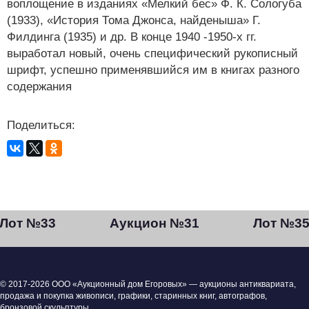
воплощение в изданиях «Мелкий бес» Ф. К. Сологуба
(1933), «История Тома Джонса, найденыша» Г.
Филдинга (1935) и др. В конце 1940 -1950-х гг.
выработал новый, очень специфический рукописный
шрифт, успешно применявшийся им в книгах разного
содержания
Поделиться:
Лот №33
Аукцион №31
Лот №3
© 2017-2026 ООО «Аукционный дом Егоровых» — аукционы антиквариата,
продажа и покупка живописи, графики, старинных книг, автографов,
бронзовой скульптуры.