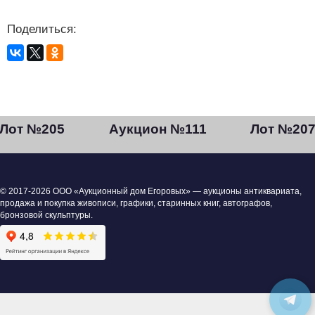
Поделиться:
Лот №205
Аукцион №111
Лот №20
© 2017-2026 ООО «Аукционный дом Егоровых» — аукционы антиквариата,
продажа и покупка живописи, графики, старинных книг, автографов,
бронзовой скульптуры.