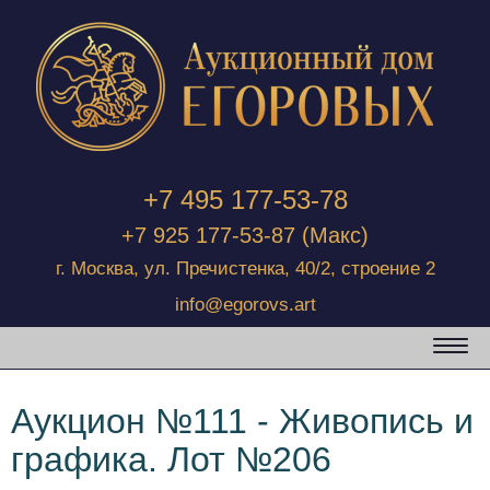
+7 495 177-53-78
+7 925 177-53-87
(Макс)
г. Москва, ул. Пречистенка, 40/2, строение 2
info@egorovs.art
Аукцион №111 - Живопись и
графика. Лот №206