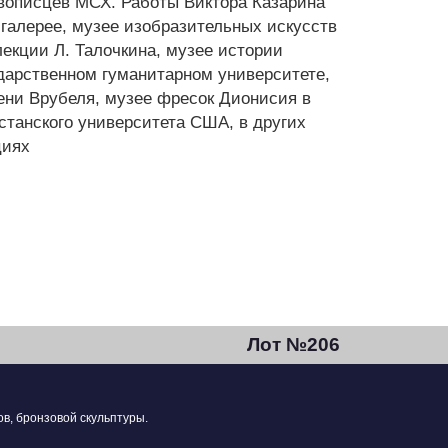
вописцев МСХ. Работы Виктора Казарина
 галерее, музее изобразительных искусств
екции Л. Талочкина, музее истории
дарственном гуманитарном университете,
ени Врубеля, музее фресок Дионисия в
станского университета США, в других
циях
Лот №206
в, бронзовой скульптуры.