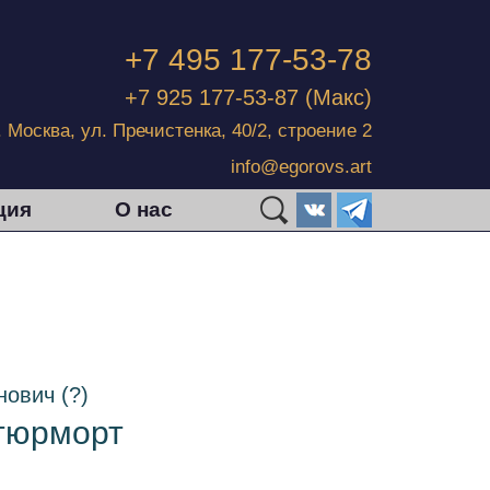
+7 495 177-53-78
+7 925 177-53-87
(Макс)
г. Москва, ул. Пречистенка, 40/2, строение 2
info@egorovs.art
ция
О нас
ович (?)
тюрморт