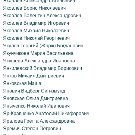
Яковлев Александр Евгеньевич
Яковлев Борис Николаевич
Яковлев Валентин Александрович
Яковлев Владимир Игоревич
Яковлев Михаил Николаевич
Яковлев Николай Георгиевич
Якулов Георгий (Жорж) Богданович
Якунчикова Мария Васильевна
Якушева Александра Ивановна
Янкилевский Владимир Борисович
Янков Михаил Дмитриевич
Янковская Маша
Янович Видберг Сигизмунд
Яновская Ольга Дмитриевна
Яныченко Николай Иванович
Яр-Кравченко Анатолий Никифорович
Яралова Гретта Александровна
Яремич Степан Петрович