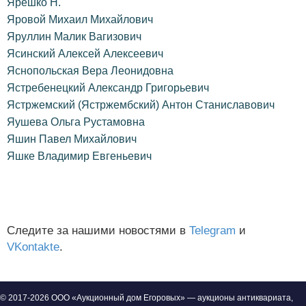
Ярешко Н.
Яровой Михаил Михайлович
Яруллин Малик Вагизович
Ясинский Алексей Алексеевич
Яснопольская Вера Леонидовна
Ястребенецкий Александр Григорьевич
Ястржемский (Ястржембский) Антон Станиславович
Яушева Ольга Рустамовна
Яшин Павел Михайлович
Яшке Владимир Евгеньевич
Следите за нашими новостями в
Telegram
и
VKontakte
.
© 2017-2026 ООО «Аукционный дом Егоровых» — аукционы антиквариата,