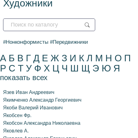
Художники
#Нонконформисты
#Передвижники
А
Б
В
Г
Д
Е
Ж
З
И
К
Л
М
Н
О
П
Р
С
Т
У
Ф
Х
Ц
Ч
Ш
Щ
Э
Ю
Я
показать всех
Язев Иван Андреевич
Якимченко Александр Георгиевич
Якоби Валерий Иванович
Якобсен Фр.
Якобсон Александра Николаевна
Яковлев А.