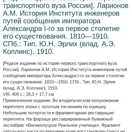
транспортного вуза России]. Ларионов
А.М. История Института инженеров
путей сообщения императора
Александра I-го за первое столетие
его существования. 1810—1910.
СПб.: Тип. Ю.Н. Эрлих (влад. А.Э.
Коллинс), 1910.
[Редкое издание по истории первого транспортного вуза
России]. Ларионов А.М. История Института инженеров путей
сообщения императора Александра I-го за первое столетие
его существования. 1810—1910. СПб.: Тип. Ю.Н. Эрлих
(влад. А.Э. Коллинс), 1910.
VIII, 409 с.; 26,3 × 17,7 см
Прижизненное издание. Во владельческом полукожаном
переплете эпохи с золотым тиснением по корешку.
Небольшие потертости и фрагментарная реставрация
переплета. На форзаце реставрированный бумажный
экслибрис «Великолуцкое Реальное училище». Фрагмент
титульного листа по верхнему краю восстановлен (текст не