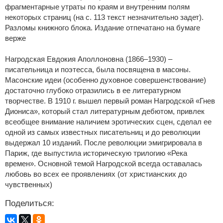
фрагментарные утраты по краям и внутренним полям
некоторых страниц (на с. 113 текст незначительно задет).
Разломы книжного блока. Издание отпечатано на бумаге
верже
Нагродская Евдокия Аполлоновна (1866–1930) –
писательница и поэтесса, была посвящена в масоны.
Масонские идеи (особенно духовное совершенствование)
достаточно глубоко отразились в ее литературном
творчестве. В 1910 г. вышел первый роман Нагродской «Гнев
Диониса», который стал литературным дебютом, привлек
всеобщее внимание наличием эротических сцен, сделал ее
одной из самых известных писательниц и до революции
выдержал 10 изданий. После революции эмигрировала в
Париж, где выпустила историческую трилогию «Река
времен». Основной темой Нагродской всегда оставалась
любовь во всех ее проявлениях (от христианских до
чувственных)
Поделиться: