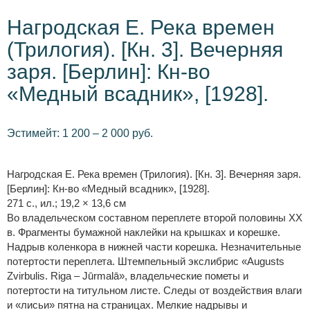
Нагродская Е. Река времен
(Трилогия). [Кн. 3]. Вечерняя
заря. [Берлин]: Кн-во
«Медный всадник», [1928].
Эстимейт: 1 200 – 2 000 руб.
Нагродская Е. Река времен (Трилогия). [Кн. 3]. Вечерняя заря.
[Берлин]: Кн-во «Медный всадник», [1928].
271 с., ил.; 19,2 × 13,6 см
Во владельческом составном переплете второй половины XX
в. Фрагменты бумажной наклейки на крышках и корешке.
Надрыв коленкора в нижней части корешка. Незначительные
потертости переплета. Штемпельный экслибрис «Augusts
Zvirbulis. Riga – Jūrmalā», владельческие пометы и
потертости на титульном листе. Следы от воздействия влаги
и «лисьи» пятна на страницах. Мелкие надрывы и