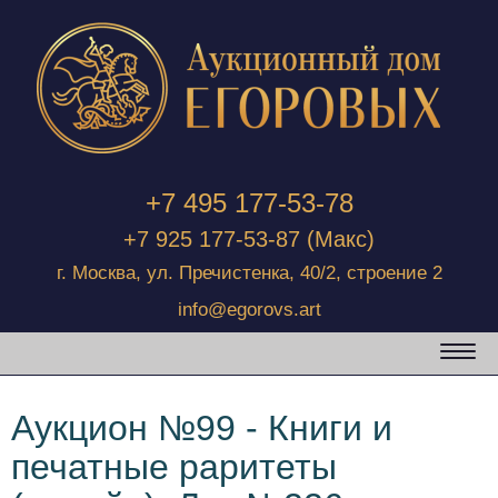
+7 495 177-53-78
+7 925 177-53-87
(Макс)
г. Москва, ул. Пречистенка, 40/2, строение 2
info@egorovs.art
Аукцион №99 - Книги и
печатные раритеты