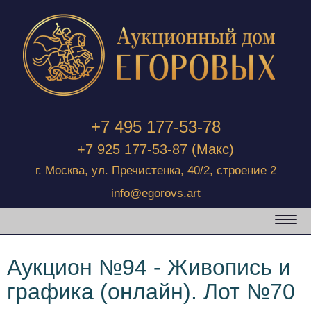
+7 495 177-53-78
+7 925 177-53-87
(Макс)
г. Москва, ул. Пречистенка, 40/2, строение 2
info@egorovs.art
Аукцион №94 - Живопись и
графика (онлайн). Лот №70