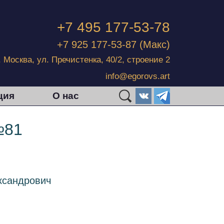
+7 495 177-53-78
+7 925 177-53-87
(Макс)
г. Москва, ул. Пречистенка, 40/2, строение 2
info@egorovs.art
ция
О нас
№81
ксандрович