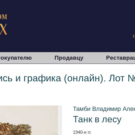
окупателю
Продавцу
Реставра
сь и графика (онлайн). Лот 
Тамби Владимир Але
Танк в лесу
1940-е гг.