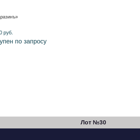
аразинъ»
0 руб.
тупен по запросу
Лот №30