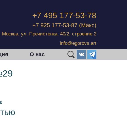
+7 495 177-53-78
+7 925 177-53-87
(Макс)
г. Москва, ул. Пречистенка, 40/2, строение 2
info@egorovs.art
ция
О нас
№29
к
етью