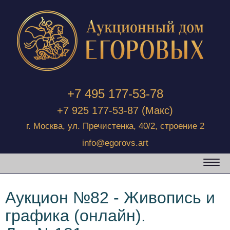
+7 495 177-53-78
+7 925 177-53-87
(Макс)
г. Москва, ул. Пречистенка, 40/2, строение 2
info@egorovs.art
Аукцион №82 - Живопись и
графика (онлайн).