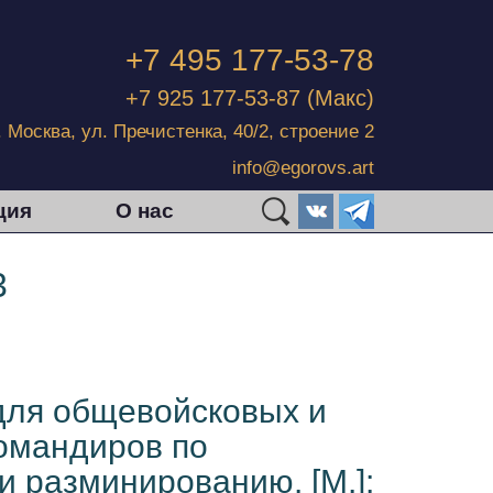
+7 495 177-53-78
+7 925 177-53-87
(Макс)
г. Москва, ул. Пречистенка, 40/2, строение 2
info@egorovs.art
ция
О нас
3
для общевойсковых и
омандиров по
 разминированию. [М.]: