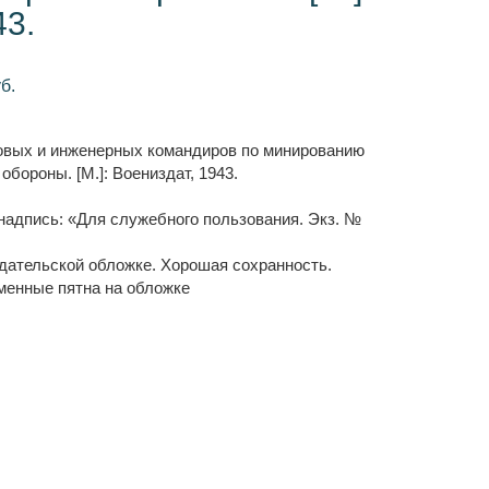
43.
б.
овых и инженерных командиров по минированию
обороны. [М.]: Воениздат, 1943.
надпись: «Для служебного пользования. Экз. №
дательской обложке. Хорошая сохранность.
менные пятна на обложке