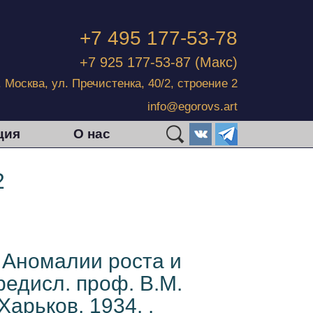
+7 495 177-53-78
+7 925 177-53-87
(Макс)
г. Москва, ул. Пречистенка, 40/2, строение 2
info@egorovs.art
ция
О нас
2
 Аномалии роста и
редисл. проф. В.М.
Харьков, 1934. .