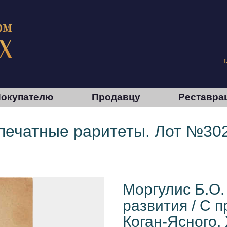
окупателю
Продавцу
Реставра
 печатные раритеты. Лот №30
Моргулис Б.О.
развития / С п
Коган-Ясного. 