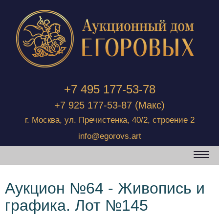
+7 495 177-53-78
+7 925 177-53-87
(Макс)
г. Москва, ул. Пречистенка, 40/2, строение 2
info@egorovs.art
Аукцион №64 - Живопись и
графика. Лот №145