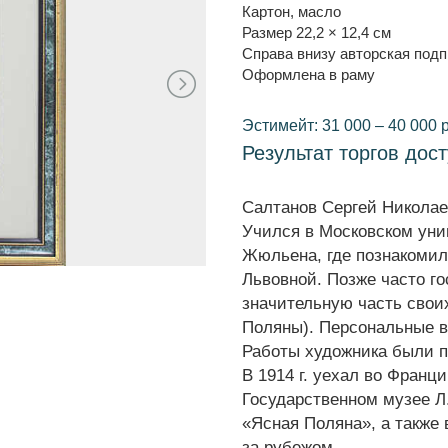
Картон, масло
Размер 22,2 × 12,4 см
Справа внизу авторская под
Оформлена в раму
Эстимейт: 31 000 – 40 000 
Результат торгов дос
Салтанов Сергей Николаев
Учился в Московском уни
Жюльена, где познакомилс
Львовной. Позже часто го
значительную часть свои
Поляны). Персональные вы
Работы художника были по
В 1914 г. уехал во Франц
Государственном музее Л.
«Ясная Поляна», а также 
за рубежом