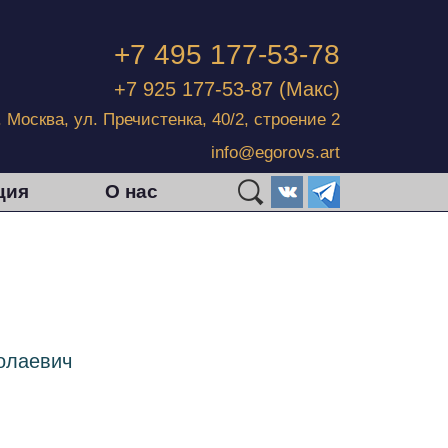
+7 495 177-53-78
+7 925 177-53-87
(Макс)
г. Москва, ул. Пречистенка, 40/2, строение 2
info@egorovs.art
ция
О нас
олаевич