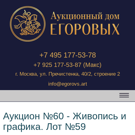
+7 495 177-53-78
+7 925 177-53-87
(Макс)
г. Москва, ул. Пречистенка, 40/2, строение 2
info@egorovs.art
Аукцион №60 - Живопись и
графика. Лот №59