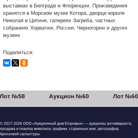
выставках в Белграде и Флоренции. Произведения
хранятся в Морском музее Котора, дворце короля
Николая в Цетине, галереях Загреба, частных
собраниях Хорватии, России, Черногории и других
музеях
Поделиться:
Лот №58
Аукцион №60
Лот №6
© 2017-2026 ООО «Аукционный дом Егоровых» — аукционы антиквариата,
продажа и покупка живописи, графики, старинных книг, автографов,
бронзовой скульптуры.