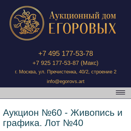
+7 495 177-53-78
+7 925 177-53-87
(Макс)
г. Москва, ул. Пречистенка, 40/2, строение 2
info@egorovs.art
Аукцион №60 - Живопись и
графика. Лот №40