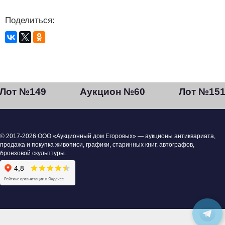
Поделиться:
Лот №149
Аукцион №60
Лот №15
© 2017-2026 ООО «Аукционный дом Егоровых» — аукционы антиквариата,
продажа и покупка живописи, графики, старинных книг, автографов,
бронзовой скульптуры.