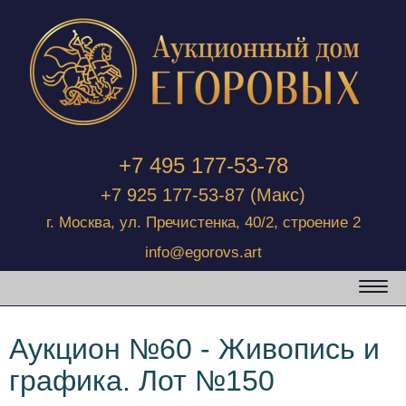
+7 495 177-53-78
+7 925 177-53-87
(Макс)
г. Москва, ул. Пречистенка, 40/2, строение 2
info@egorovs.art
Аукцион №60 - Живопись и
графика. Лот №150