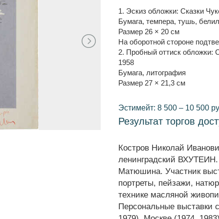
1. Эскиз обложки: Сказки Чук
Бумага, темпера, тушь, бели
Размер 26 × 20 см
На оборотной стороне подтв
2. Пробный оттиск обложки: 
1958
Бумага, литография
Размер 27 × 21,3 см
Эстимейт: 8 500 – 10 500 ру
Результат торгов дос
Костров Николай Иванович
ленинградский ВХУТЕИН. 
Матюшина. Участник выста
портреты, пейзажи, натю
технике масляной живопи
Персональные выставки со
1979), Москве (1974, 1983