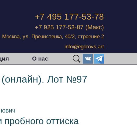
+7 495 177-53-78
+7 925 177-53-87
(Макс)
г. Москва, ул. Пречистенка, 40/2, строение 2
info@egorovs.art
ция
О нас
 (онлайн). Лот №97
нович
и пробного оттиска