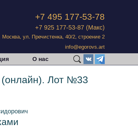
+7 495 177-53-78
+7 925 177-53-87
(Макс)
г. Москва, ул. Пречистенка, 40/2, строение 2
info@egorovs.art
ция
О нас
 (онлайн). Лот №33
сидорович
ками