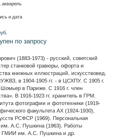
, акварель
ись и дата
руб.
тупен по запросу
ович (1883-1973) - русский, советский
стер станковой гравюры, офорта и
ства книжных иллюстраций, искусствовед.
МУЖВЗ, в 1904-1905 гг. - в ЦСХПУ. С 1905 г.
Шомьер в Париже. С 1916 г. член
ва». В 1916-1923 гг. хранитель в ГРМ.
тута фотографии и фототехники (1919-
фического факультета АХ (1924-1930),
усств РСФСР (1969). Персональная
им. А.С. Пушкина (1963). Работы
, ГМИИ им. А.С. Пушкина и др.