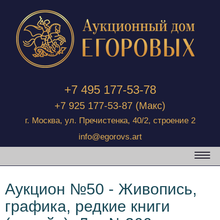
+7 495 177-53-78
+7 925 177-53-87
(Макс)
г. Москва, ул. Пречистенка, 40/2, строение 2
info@egorovs.art
Аукцион №50 - Живопись,
графика, редкие книги