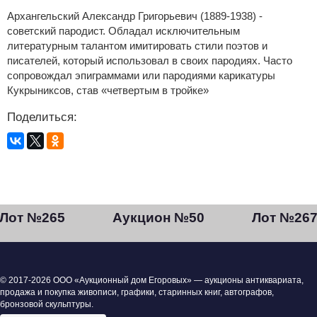
Архангельский Александр Григорьевич (1889-1938) -
советский пародист. Обладал исключительным
литературным талантом имитировать стили поэтов и
писателей, который использовал в своих пародиях. Часто
сопровождал эпиграммами или пародиями карикатуры
Кукрыниксов, став «четвертым в тройке»
Поделиться:
Лот №265
Аукцион №50
Лот №26
© 2017-2026 ООО «Аукционный дом Егоровых» — аукционы антиквариата,
продажа и покупка живописи, графики, старинных книг, автографов,
бронзовой скульптуры.