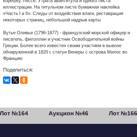
корешку. Ляссе. Утрата авантитула и одного листа
иллюстрации. На титульном листе бумажная наклейка
«Часть I и II». Следы от воздействия влаги, реставрация
некоторых страниц, небольшой надрыв карты
Вутье Оливье (1796-1877) - французский морской офицер и
писатель, филэллин и участник Освободительной войны
Греции. Более всего известен своим участием в вывозе
обнаруженной в 1820 г. статуи Венеры с острова Милос во
Францию
Поделиться:
Лот №164
Аукцион №46
Лот №16