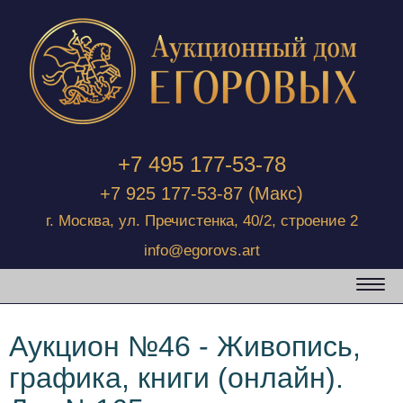
+7 495 177-53-78
+7 925 177-53-87
(Макс)
г. Москва, ул. Пречистенка, 40/2, строение 2
info@egorovs.art
Аукцион №46 - Живопись,
графика, книги (онлайн).