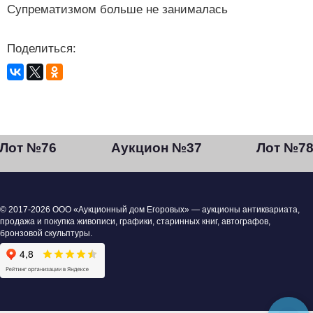
Супрематизмом больше не занималась
Поделиться:
Лот №76
Аукцион №37
Лот №7
© 2017-2026 ООО «Аукционный дом Егоровых» — аукционы антиквариата,
продажа и покупка живописи, графики, старинных книг, автографов,
бронзовой скульптуры.