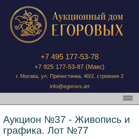
+7 495 177-53-78
+7 925 177-53-87
(Макс)
г. Москва, ул. Пречистенка, 40/2, строение 2
info@egorovs.art
Аукцион №37 - Живопись и
графика. Лот №77