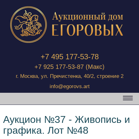
+7 495 177-53-78
+7 925 177-53-87
(Макс)
г. Москва, ул. Пречистенка, 40/2, строение 2
info@egorovs.art
Аукцион №37 - Живопись и
графика. Лот №48