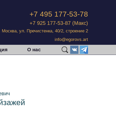
+7 495 177-53-78
+7 925 177-53-87
(Макс)
г. Москва, ул. Пречистенка, 40/2, строение 2
info@egorovs.art
ция
О нас
евич
ейзажей