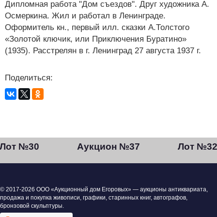
Дипломная работа "Дом съездов". Друг художника А.
Осмеркина. Жил и работал в Ленинграде.
Оформитель кн., первый илл. сказки А.Толстого
«Золотой ключик, или Приключения Буратино»
(1935). Расстрелян в г. Ленинград 27 августа 1937 г.
Поделиться:
Лот №30
Аукцион №37
Лот №3
© 2017-2026 ООО «Аукционный дом Егоровых» — аукционы антиквариата,
продажа и покупка живописи, графики, старинных книг, автографов,
бронзовой скульптуры.