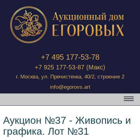
+7 495 177-53-78
+7 925 177-53-87
(Макс)
г. Москва, ул. Пречистенка, 40/2, строение 2
info@egorovs.art
Аукцион №37 - Живопись и
графика. Лот №31