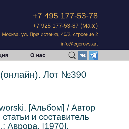
+7 495 177-53-78
+7 925 177-53-87
(Макс)
г. Москва, ул. Пречистенка, 40/2, строение 2
info@egorovs.art
ция
О нас
 (онлайн). Лот №390
orski. [Альбом] / Автор
 статьи и составитель
.: Аврора, [1970].