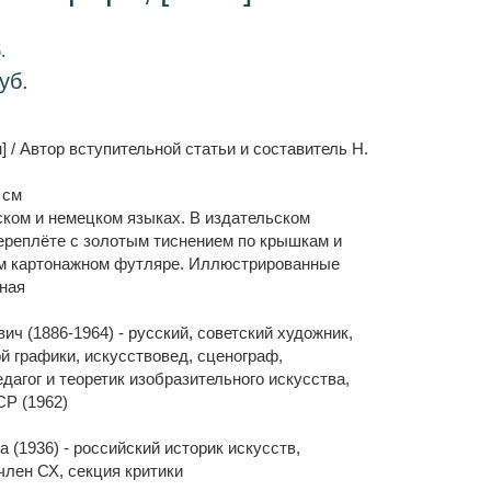
.
уб.
] / Автор вступительной статьи и составитель Н.
8 см
ском и немецком языках. В издательском
ереплёте с золотым тиснением по крышкам и
ом картонажном футляре. Иллюстрированные
ная
ч (1886-1964) - русский, советский художник,
й графики, искусствовед, сценограф,
дагог и теоретик изобразительного искусства,
Р (1962)
 (1936) - российский историк искусств,
член СХ, секция критики