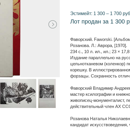
Эстимейт: 1 300 – 1 700 руб
Лот продан за 1 300 р
Фаворский. Faworski. [Альбом
Розанова. Л.: Аврора, [1970].
234 с., 10 л. ил., ил.; 23 × 17,
Издание параллельно на рус
цельнотканевом (коленкор) п
корешку. В иллюстрированн
форзацы. Сохранность отлич
Фаворский Владимир Андрееви
мастер ксилографии и книжно
живописец-монументалист, пе
действительный член АХ ССС
Розанова Наталья Николаевна
кандидат искусствоведения, 