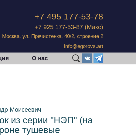
+7 495 177-53-78
+7 925 177-53-87
(Макс)
г. Москва, ул. Пречистенка, 40/2, строение 2
info@egorovs.art
ция
О нас
ндр Моисеевич
ок из серии "НЭП" (на
ороне тушевые