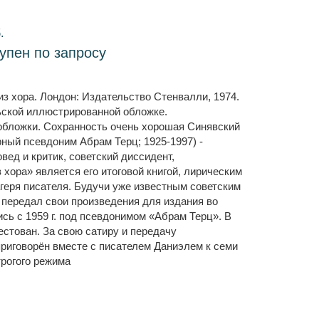
.
тупен по запросу
 из хора. Лондон: Издательство Стенвалли, 1974.
ельской иллюстрированной обложке.
обложки. Сохранность очень хорошая Синявский
ный псевдоним Абрам Терц; 1925-1997) -
вед и критик, советский диссидент,
 хора» является его итоговой книгой, лирическим
геря писателя. Будучи уже известным советским
 передал свои произведения для издания во
ись с 1959 г. под псевдонимом «Абрам Терц». В
рестован. За свою сатиру и передачу
риговорён вместе с писателем Даниэлем к семи
трогого режима