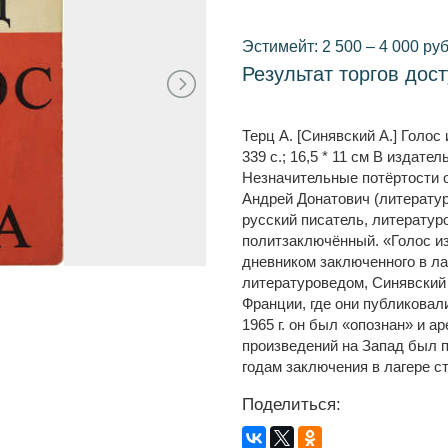
Эстимейт: 2 500 – 4 000 руб
Результат торгов дос
Терц А. [Синявский А.] Голос
339 с.; 16,5 * 11 см В издат
Незначительные потёртости 
Андрей Донатович (литератур
русский писатель, литературо
политзаключённый. «Голос из
дневником заключенного в ла
литературоведом, Синявский
Франции, где они публиковал
1965 г. он был «опознан» и а
произведений на Запад был п
годам заключения в лагере с
Поделиться: