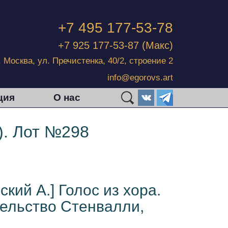
+7 495 177-53-78
+7 925 177-53-87
(Макс)
г. Москва, ул. Пречистенка, 40/2, строение 2
info@egorovs.art
ция
О нас
). Лот №298
ский А.] Голос из хора.
ельство Стенвалли,