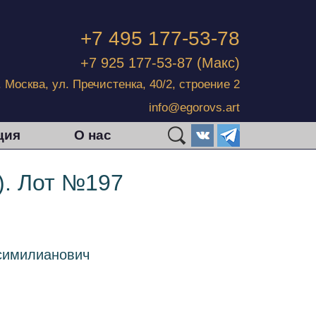
+7 495 177-53-78
+7 925 177-53-87
(Макс)
г. Москва, ул. Пречистенка, 40/2, строение 2
info@egorovs.art
ция
О нас
). Лот №197
симилианович