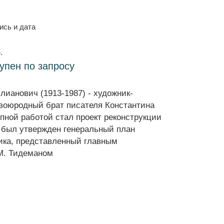
ись и дата
.
тупен по запросу
ианович (1913-1987) - художник-
двоюродный брат писателя Константина
пной работой стал проект реконструкции
. был утвержден генеральный план
ика, представленный главным
 М. Тидеманом