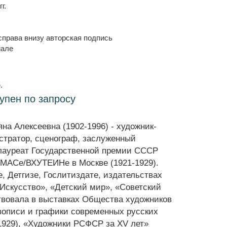
г.
справа внизу авторская подпись
иале
.
тупен по запросу
на Алексеевна (1902-1996) - художник-
стратор, сценограф, заслуженный
лауреат Государственной премии СССР
ЕМАСе/ВХУТЕИНе в Москве (1921-1929).
, Детгизе, Гослитиздате, издательствах
«Искусство», «Детский мир», «Советский
ствовала в выставках Общества художников
вописи и графики современных русских
1929), «Художники РСФСР за XV лет»