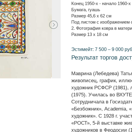
Конец 1950-х - начало 1960-х г
Бумага, гуашь
Размер 45,6 x 62 см
Под листом с изображением 
2. Фотография ковра в матер
Размер 13 x 18 см
Эстимейт: 7 500 – 9 000 руб
Результат торгов дос
Маврина (Лебедева) Татья
живописец, график, иллю
художник РСФСР (1981), 
(1975). Училась во ВХУТ
Сотрудничала в Госиздате
«Безбожник», Academia, 
художник». С 1928 г. уча
«РОСТ», 5-й выставке жи
художников в Феодосии (