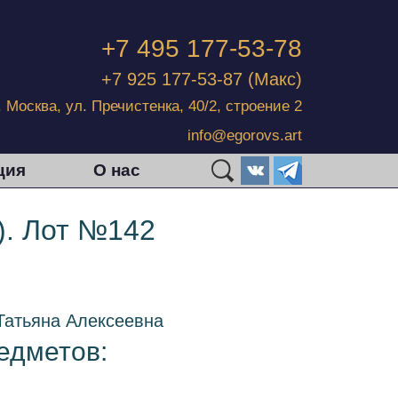
+7 495 177-53-78
+7 925 177-53-87
(Макс)
г. Москва, ул. Пречистенка, 40/2, строение 2
info@egorovs.art
ция
О нас
). Лот №142
Татьяна Алексеевна
редметов: