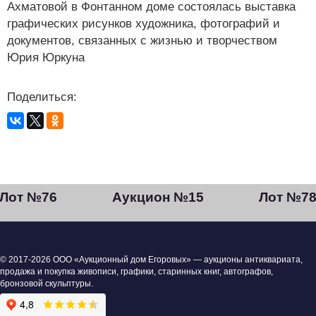
Ахматовой в Фонтанном доме состоялась выставка
графических рисунков художника, фотографий и
документов, связанных с жизнью и творчеством
Юрия Юркуна
Поделиться:
Лот №76
Аукцион №15
Лот №7
© 2017-2026 ООО «Аукционный дом Егоровых» — аукционы антиквариата,
продажа и покупка живописи, графики, старинных книг, автографов,
бронзовой скульптуры.