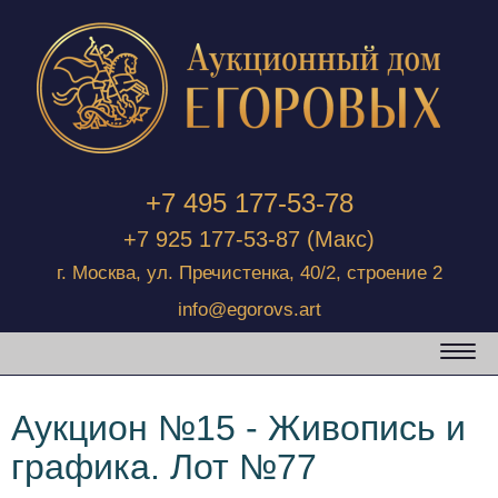
+7 495 177-53-78
+7 925 177-53-87
(Макс)
г. Москва, ул. Пречистенка, 40/2, строение 2
info@egorovs.art
Аукцион №15 - Живопись и
графика. Лот №77