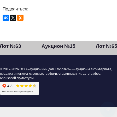
Поделиться:
Лот №63
Аукцион №15
Лот №6
© 2017-2026 ООО «Аукционный дом Егоровых» — аукционы антиквариата,
продажа и покупка живописи, графики, старинных книг, автографов,
бронзовой скульптуры.