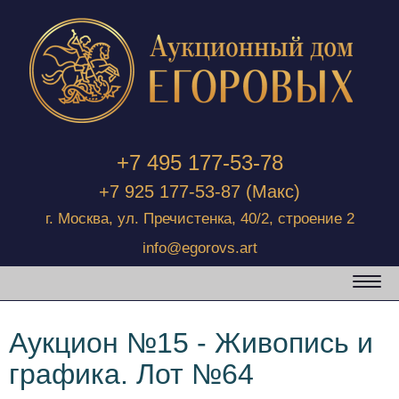
+7 495 177-53-78
+7 925 177-53-87
(Макс)
г. Москва, ул. Пречистенка, 40/2, строение 2
info@egorovs.art
Аукцион №15 - Живопись и
графика. Лот №64