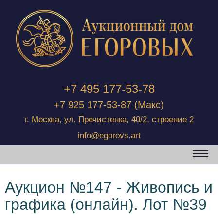
+7 495 177-53-78
+7 925 177-53-87
(Макс)
г. Москва, ул. Пречистенка, 40/2, строение 2
info@egorovs.art
Аукцион №147 - Живопись и
графика (онлайн). Лот №39