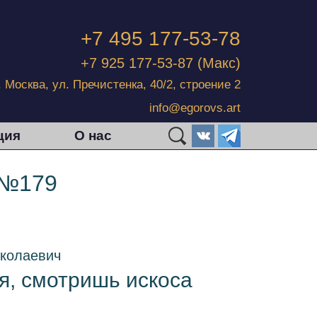
+7 495 177-53-78
+7 925 177-53-87
(Макс)
г. Москва, ул. Пречистенка, 40/2, строение 2
info@egorovs.art
ция
О нас
 №179
колаевич
я, смотришь искоса