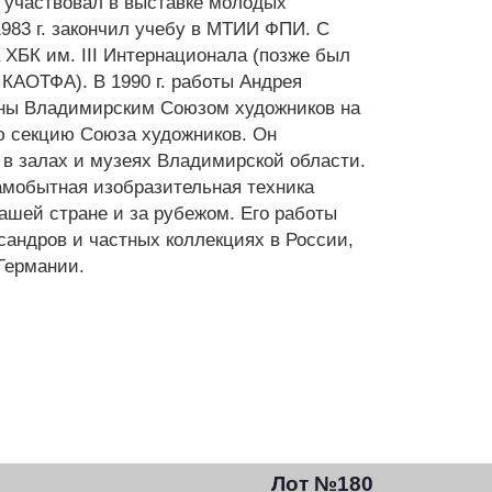
у участвовал в выставке молодых
 1983 г. закончил учебу в МТИИ ФПИ. С
а ХБК им. III Интернационала (позже был
КАОТФА). В 1990 г. работы Андрея
ны Владимирским Союзом художников на
ю секцию Союза художников. Он
 в залах и музеях Владимирской области.
мобытная изобразительная техника
ашей стране и за рубежом. Его работы
ксандров и частных коллекциях в России,
Германии.
Лот №180