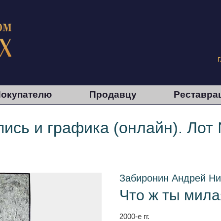
окупателю
Продавцу
Реставра
ись и графика (онлайн). Лот
Забиронин Андрей Ни
Что ж ты мила
2000-е гг.