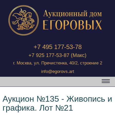
+7 495 177-53-78
+7 925 177-53-87
(Макс)
г. Москва, ул. Пречистенка, 40/2, строение 2
info@egorovs.art
Аукцион №135 - Живопись и
графика. Лот №21