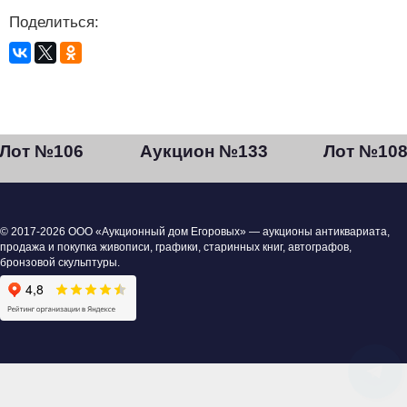
Поделиться:
Лот №106
Аукцион №133
Лот №10
© 2017-2026 ООО «Аукционный дом Егоровых» — аукционы антиквариата,
продажа и покупка живописи, графики, старинных книг, автографов,
бронзовой скульптуры.