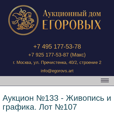
+7 495 177-53-78
+7 925 177-53-87
(Макс)
г. Москва, ул. Пречистенка, 40/2, строение 2
info@egorovs.art
Аукцион №133 - Живопись и
графика. Лот №107