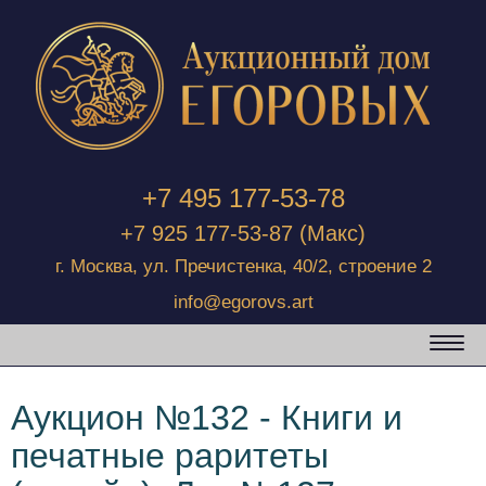
+7 495 177-53-78
+7 925 177-53-87
(Макс)
г. Москва, ул. Пречистенка, 40/2, строение 2
info@egorovs.art
Аукцион №132 - Книги и
печатные раритеты