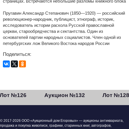
страницах. Встречаются небольшие разломы книжного блока
Пругавин Александр Степанович (1850—1920) — российский
революционер-народник, публицист, этнограф, историк,
исследователь истории раскола Русской православной
церкви, старообрядчества и сектантства. Один из
основателей партии народных социалистов. Член одной из
петербургских лож Великого Востока народов России
Поделиться:
Лот №126
Аукцион №132
Лот №12
© 2017-2026 ООО «Аукционный дом Егоровых» — аукционы антиквариата,
продажа и покупка живописи, графики, старинных книг, автографов,