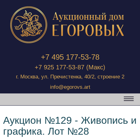
+7 495 177-53-78
+7 925 177-53-87
(Макс)
г. Москва, ул. Пречистенка, 40/2, строение 2
info@egorovs.art
Аукцион №129 - Живопись и
графика. Лот №28