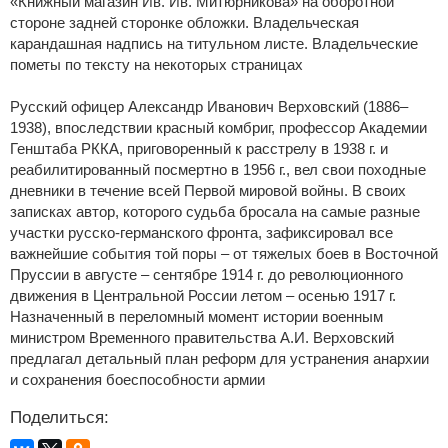
«Книжный магазин Ив. Ив. Митюрникова» на оборотной
стороне задней сторонке обложки. Владельческая
карандашная надпись на титульном листе. Владельческие
пометы по тексту на некоторых страницах
Русский офицер Александр Иванович Верховский (1886–
1938), впоследствии красный комбриг, профессор Академии
Генштаба РККА, приговоренный к расстрелу в 1938 г. и
реабилитированный посмертно в 1956 г., вел свои походные
дневники в течение всей Первой мировой войны. В своих
записках автор, которого судьба бросала на самые разные
участки русско-германского фронта, зафиксировал все
важнейшие события той поры – от тяжелых боев в Восточной
Пруссии в августе – сентябре 1914 г. до революционного
движения в Центральной России летом – осенью 1917 г.
Назначенный в переломный момент истории военным
министром Временного правительства А.И. Верховский
предлагал детальный план реформ для устранения анархии
и сохранения боеспособности армии
Поделиться: