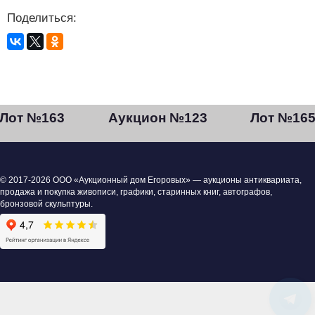
Поделиться:
Лот №163
Аукцион №123
Лот №16
© 2017-2026 ООО «Аукционный дом Егоровых» — аукционы антиквариата,
продажа и покупка живописи, графики, старинных книг, автографов,
бронзовой скульптуры.