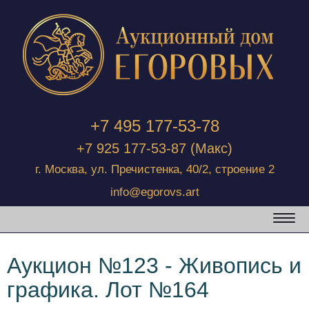
+7 495 177-53-78
+7 925 177-53-87
(Макс)
г. Москва, ул. Пречистенка, 40/2, строение 2
info@egorovs.art
Аукцион №123 - Живопись и
графика. Лот №164