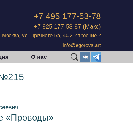
+7 495 177-53-78
+7 925 177-53-87
(Макс)
г. Москва, ул. Пречистенка, 40/2, строение 2
info@egorovs.art
ция
О нас
 №215
сеевич
не «Проводы»