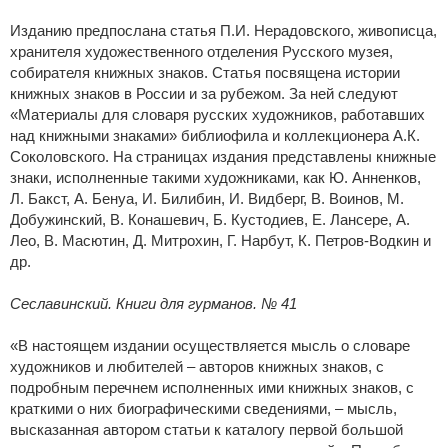
Изданию предпослана статья П.И. Нерадовского, живописца,
хранителя художественного отделения Русского музея,
собирателя книжных знаков. Статья посвящена истории
книжных знаков в России и за рубежом. За ней следуют
«Материалы для словаря русских художников, работавших
над книжными знаками» библиофила и коллекционера А.К.
Соколовского. На страницах издания представлены книжные
знаки, исполненные такими художниками, как Ю. Анненков,
Л. Бакст, А. Бенуа, И. Билибин, И. Видберг, В. Воинов, М.
Добужинский, В. Конашевич, Б. Кустодиев, Е. Лансере, А.
Лео, В. Масютин, Д. Митрохин, Г. Нарбут, К. Петров-Водкин и
др.
Сеславинский. Книги для гурманов. № 41
«В настоящем издании осуществляется мысль о словаре
художников и любителей – авторов книжных знаков, с
подробным перечнем исполненных ими книжных знаков, с
краткими о них биографическими сведениями, – мысль,
высказанная автором статьи к каталогу первой большой