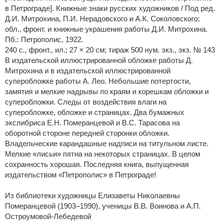
в Петрограде]. Книжные знаки русских художников / Под ред.
Д.И. Митрохина, П.И. Нерадовского и А.К. Соколовского;
обл., фронт. и книжные украшения работы Д.И. Митрохина.
Пб.: Петрополис, 1922.
240 с., фронт., ил.; 27 × 20 см; тираж 500 нум. экз., экз. № 143
В издательской иллюстрированной обложке работы Д.
Митрохина и в издательской иллюстрированной
суперобложке работы А. Лео. Небольшие потертости,
замятия и мелкие надрывы по краям и корешкам обложки и
суперобложки. Следы от воздействия влаги на
суперобложке, обложке и страницах. Два бумажных
экслибриса Е.Н. Померанцевой и В.С. Тарасова на
оборотной стороне передней сторонки обложки.
Владельческие карандашные надписи на титульном листе.
Мелкие «лисьи» пятна на некоторых страницах. В целом
сохранность хорошая. Последняя книга, выпущенная
издательством «Петрополис» в Петрограде!
Из библиотеки художницы Елизаветы Николаевны
Померанцевой (1903–1990), ученицы В.В. Воинова и А.П.
Остроумовой-Лебедевой