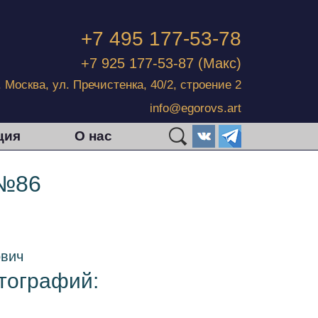
+7 495 177-53-78
+7 925 177-53-87
(Макс)
г. Москва, ул. Пречистенка, 40/2, строение 2
info@egorovs.art
ция
О нас
 №86
вич
итографий: