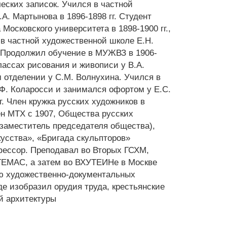
еских записок. Учился в частной
А. Мартынова в 1896-1898 гг. Студент
Московского университета в 1898-1900 гг.,
в частной художественной школе Е.Н.
г. Продолжил обучение в МУЖВЗ в 1906-
 классах рисования и живописи у В.А.
 отделении у С.М. Волнухина. Учился в
Ф. Коларосси и занимался офортом у Е.С.
г. Член кружка русских художников в
н МТХ с 1907, Общества русских
(заместитель председателя общества),
усства», «Бригада скульпторов»
фессор. Преподавал во Вторых ГСХМ,
ТЕМАС, а затем во ВХУТЕИНе в Москве
ию художественно-документальных
де изобразил орудия труда, крестьянские
й архитектуры