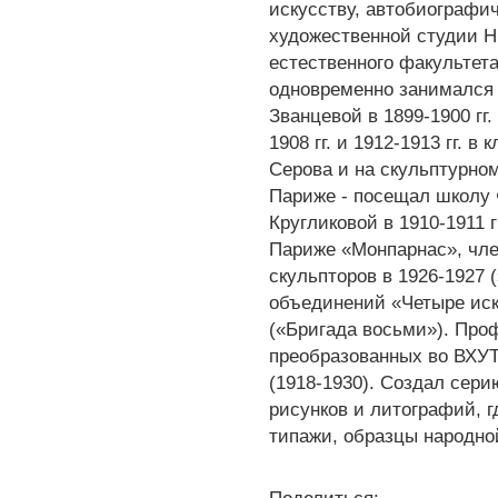
искусству, автобиографич
художественной студии Н.
естественного факультета 
одновременно занимался 
Званцевой в 1899-1900 г
1908 гг. и 1912-1913 гг. в
Серова и на скульптурном
Париже - посещал школу 
Кругликовой в 1910-1911 г
Париже «Монпарнас», чле
скульпторов в 1926-1927 
объединений «Четыре иск
(«Бригада восьми»). Про
преобразованных во ВХУ
(1918-1930). Создал сер
рисунков и литографий, г
типажи, образцы народно